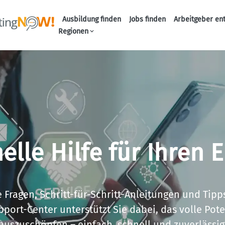
Ausbildung finden
Jobs finden
Arbeitgeber en
Haupt-Naviga
Regionen
elle Hilfe für Ihren E
 Fragen, Schritt-für-Schritt-Anleitungen und Tipp
port-Center unterstützt Sie dabei, das volle Pote
auszuschöpfen – einfach, schnell und zuverlässig