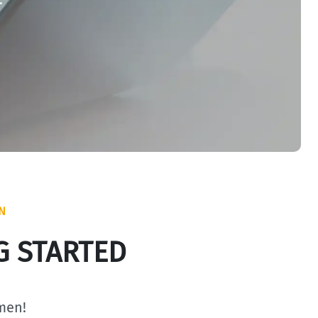
N
G STARTED
men!