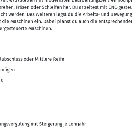
(m/w/d) stellen mit modernsten Bearbeitungszentren hochprä
rehen, Fräsen oder Schleifen her. Du arbeitest mit CNC-gest
acht werden. Des Weiteren legst du die Arbeits- und Bewegung
t die Maschinen ein. Dabei planst du auch die entsprechende
ergesteuerte Maschinen.
labschluss oder Mittlere Reife
ermögen
is
ungsvergütung mit Steigerung je Lehrjahr