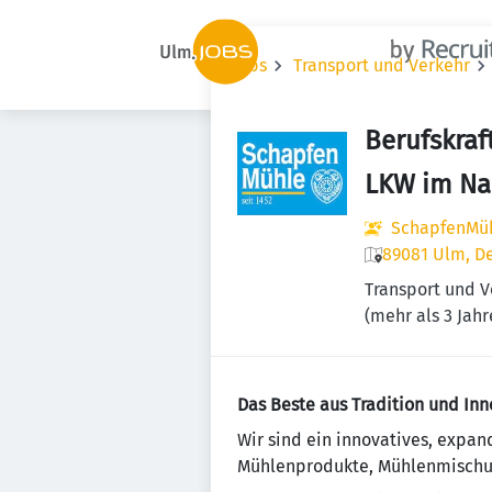
Jobs
Transport und Verkehr
Berufskraf
LKW im Na
SchapfenMü
89081 Ulm, D
Transport und V
(mehr als 3 Jahr
Das Beste aus Tradition und Inn
Wir sind ein innovatives, exp
Mühlenprodukte, Mühlenmischung