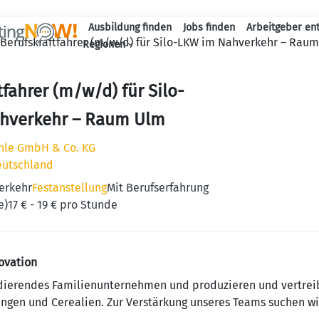
Ausbildung finden
Jobs finden
Arbeitgeber en
Berufskraftfahrer (m/w/d) für Silo-LKW im Nahverkehr – Rau
Haupt-Naviga
Regionen
tfahrer (m/w/d) für Silo-
hverkehr – Raum Ulm
hle GmbH & Co. KG
eutschland
erkehr
Festanstellung
Mit Berufserfahrung
e)
17 € - 19 € pro Stunde
ovation
andierendes Familienunternehmen und produzieren und vertre
en und Cerealien. Zur Verstärkung unseres Teams suchen wir