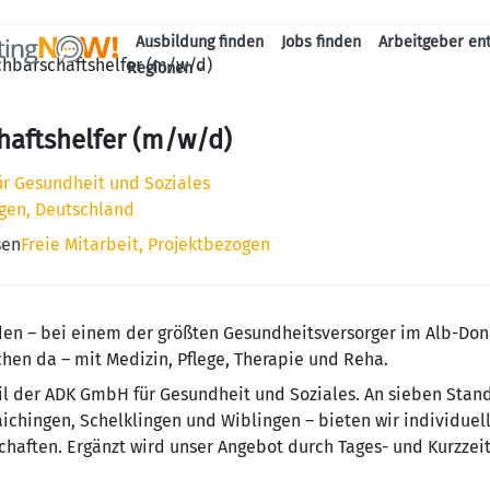
Ausbildung finden
Jobs finden
Arbeitgeber en
hbarschaftshelfer (m/w/d)
Haupt-Naviga
Regionen
haftshelfer (m/w/d)
r Gesundheit und Soziales
gen, Deutschland
sen
Freie Mitarbeit, Projektbezogen
den – bei einem der größten Gesundheitsversorger im Alb-Don
hen da – mit Medizin, Pflege, Therapie und Reha.
l der ADK GmbH für Gesundheit und Soziales. An sieben Stand
ichingen, Schelklingen und Wiblingen – bieten wir individuel
haften. Ergänzt wird unser Angebot durch Tages- und Kurzzei