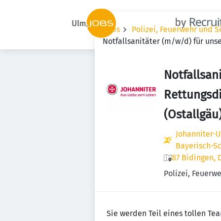
Jobs
Polizei, Feuerwehr und S
Notfallsanitäter (m/w/d) für unse
Notfallsan
Rettungsdi
(Ostallgäu)
Johanniter-U
Bayerisch-S
87 Bidingen, 
Polizei, Feuerw
Sie werden Teil eines tollen T