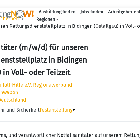
Ausbildung finden
Jobs finden
Arbeitgeber en
icherheit
Haupt-Naviga
Regionen
ren Rettungsdienststellplatz in Bidingen (Ostallgäu) in Voll- o
itäter (m/w/d) für unseren
enststellplatz in Bidingen
 in Voll- oder Teilzeit
nfall-Hilfe e.V. Regionalverband
chwaben
Deutschland
ehr und Sicherheit
Festanstellung
+
eams, und verantwortlicher Notfallsanitäter auf unserem Rett