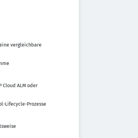
 eine vergleichbare
amme
AP Cloud ALM oder
ol-Lifecycle-Prozesse
tsweise