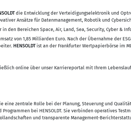
NSOLDT
die Entwicklung der Verteidigungselektronik und Optr
ovativer Ansätze für Datenmanagement, Robotik und Cybersiche
 in den Bereichen Space, Air, Land, Sea, Security, Cyber & In
msatz von 1,85 Milliarden Euro. Nach der Übernahme der ES
eiter.
HENSOLDT
ist an der Frankfurter Wertpapierbörse im M
ießlich online über unser Karriereportal mit Ihrem Lebenslau
 eine zentrale Rolle bei der Planung, Steuerung und Qualität
 und Programmen bei HENSOLDT. Sie verbinden operatives Tes
Toollandschaften und transparente Management-Berichterstatt