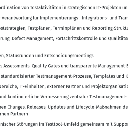
rdination von Testaktivitäten in strategischen IT-Projekten
Verantwortung für Implementierungs-, Integrations- und Tran
Teststrategien, Testplänen, Terminplänen und Reporting-Strukt
rung, Defect Management, Fortschrittskontrolle und Qualitäts
en, Statusrunden und Entscheidungsmeetings
ss Assessments, Quality Gates und transparente Management-B
 standardisierter Testmanagement-Prozesse, Templates und K
ereiche, IT-Einheiten, externer Partner und Projektorganisat
und kontinuierliche Verbesserung zentraler Testmanagement-
chen Changes, Releases, Updates und Lifecycle-Maßnahmen d
ernen Partnern
nischer Störungen im Testtool-Umfeld gemeinsam mit Suppor