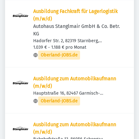
Ausbildung Fachkraft für Lagerlogistik
(m/w/d)
Autohaus Stanglmair GmbH & Co. Betr.
KG
Hadorfer Str. 2, 82319 Starnberg,
Deutschland
1.039 € - 1.188 € pro Monat
Oberland-JOBS.de
Ausbildung zum Automobilkaufmann
(m/w/d)
Hauptstraße 16, 82467 Garmisch-
Partenkirchen, Deutschland
Oberland-JOBS.de
Ausbildung zum Automobilkaufmann
(m/w/d)