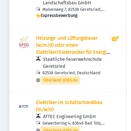
Landschaftsbau GmbH
Malvenweg 7, 82538 Geretsried,
Expressbewerbung
Deutschland
Heizungs- und Lüftungsbauer
(w/m/d) oder einen
Elektriker/Elektroniker für Energie
und Gebäudetechnik(w/m/d)
Staatliche Feuerwehrschule
Geretsried
82538 Geretsried, Deutschland
Oberland-JOBS.de
Elektriker im Schaltschrankbau
(m/w/d)
ATTEC Engineering GmbH
Gewerbering 4, 83646 Bad Tölz,
Deutschland
Oberland-JOBS.de