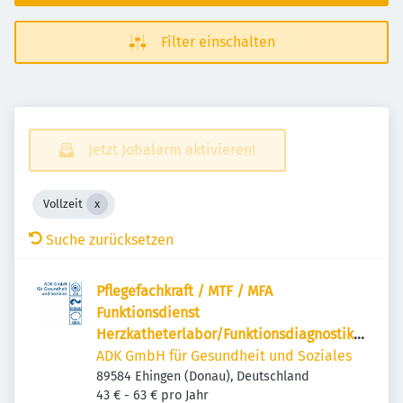
Filter einschalten
Jetzt Jobalarm aktivieren!
Vollzeit
Suche zurücksetzen
Pflegefachkraft / MTF / MFA
Funktionsdienst
Herzkatheterlabor/Funktionsdiagnostik -
Ehingen (m/w/d)
ADK GmbH für Gesundheit und Soziales
89584 Ehingen (Donau), Deutschland
43 € - 63 € pro Jahr