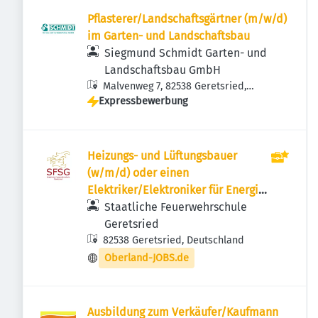
Pflasterer/Landschaftsgärtner (m/w/d)
im Garten- und Landschaftsbau
Siegmund Schmidt Garten- und
Landschaftsbau GmbH
Malvenweg 7, 82538 Geretsried,
Expressbewerbung
Deutschland
Heizungs- und Lüftungsbauer
(w/m/d) oder einen
Elektriker/Elektroniker für Energie
und Gebäudetechnik(w/m/d)
Staatliche Feuerwehrschule
Geretsried
82538 Geretsried, Deutschland
Oberland-JOBS.de
Ausbildung zum Verkäufer/Kaufmann