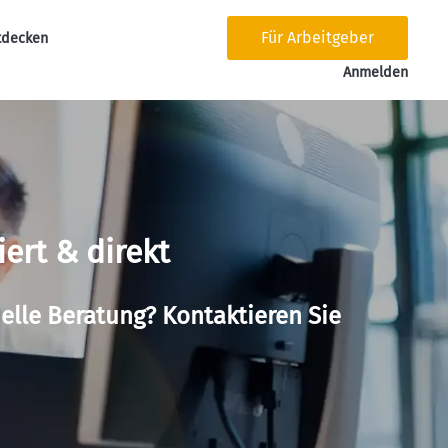
Für Arbeitgeber
tdecken
tion
Anmelden
iert & direkt
elle Beratung? Kontaktieren Sie