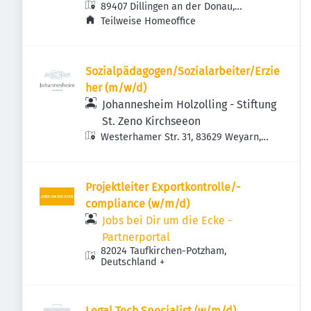
89407 Dillingen an der Donau,
Deutschland
Teilweise Homeoffice
Sozialpädagogen/Sozialarbeiter/Erzie
her (m/w/d)
Johannesheim Holzolling - Stiftung
St. Zeno Kirchseeon
Westerhamer Str. 31, 83629 Weyarn,
Deutschland
Projektleiter Exportkontrolle/-
compliance (w/m/d)
Jobs bei Dir um die Ecke -
Partnerportal
82024 Taufkirchen-Potzham,
Deutschland
+
Legal Tech Specialist (w/m/d)